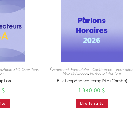
ayfacto BLC
,
Questions
Événement
,
Formulaire - Conférence + Formation
,
ion
Max 130 places
,
Payfacto Infosilem
ription
Billet expérience complète (Combo)
0
$
1 840,00
$
uite
Lire la suite