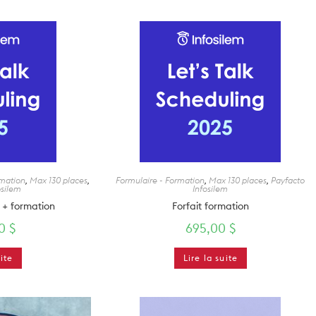
rmation
,
Max 130 places
,
Formulaire - Formation
,
Max 130 places
,
Payfacto
osilem
Infosilem
 + formation
Forfait formation
00
$
695,00
$
uite
Lire la suite