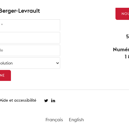
 Berger-Levrault
NOU
5
Numéro
1
Aide et accessibilité
Français
English