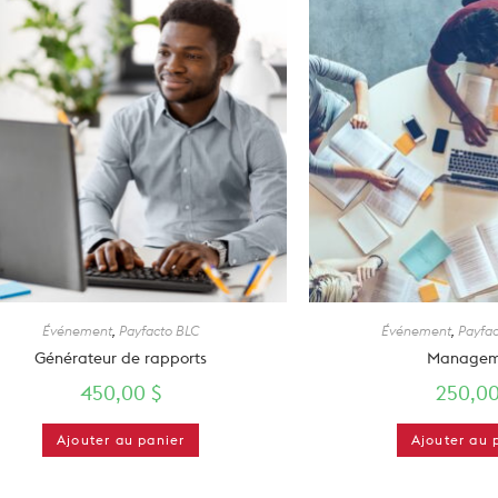
Événement
,
Payfacto BLC
Événement
,
Payfac
Générateur de rapports
Managem
450,00
$
250,0
Ajouter au panier
Ajouter au 