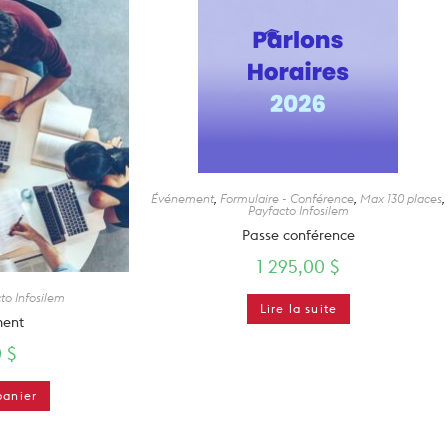
Événement
,
Formulaire - Conférence
,
Max 130 places
,
Payfacto Infosilem
Passe conférence
1 295,00
$
to Infosilem
Lire la suite
ent
0
$
panier