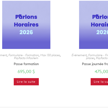
ement
,
Formulaire - Formation
,
Max 130 places
,
Événement
,
Formulaire - 
Payfacto Infosilem
places
,
Payfacto
Passe formation
Passe journée f
695,00
$
475,0
Lire la suite
Lire la s