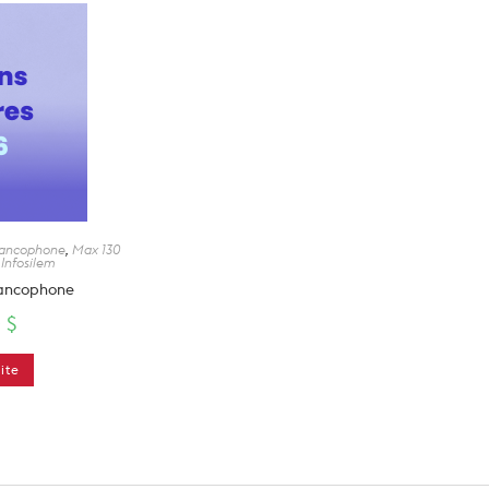
Francophone
,
Max 130
 Infosilem
rancophone
0
$
uite