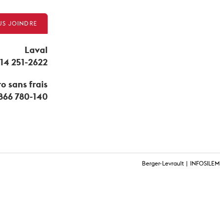
S JOINDRE
Laval
14 251-2622
 sans frais
 866 780-140
Berger-Levrault
INFOSILEM