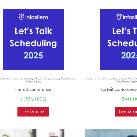
laire - Conférence
,
Max 130 places
,
Payfacto
Formulaire - Conférence + Fo
Infosilem
Payfacto Inf
Forfait conférence
Forfait conférence
1 295,00
$
1 840,
Lire la suite
Lire la s