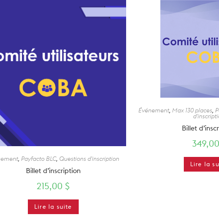
Événement
,
Max 130 places
,
P
d'inscript
Billet d’insc
349,0
nement
,
Payfacto BLC
,
Questions d'inscription
Lire la s
Billet d’inscription
215,00
$
Lire la suite