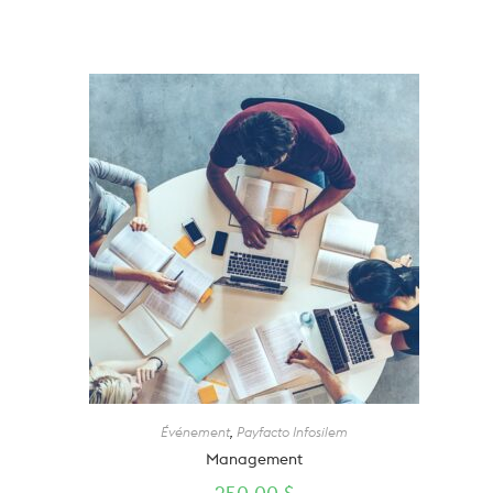
Événement
,
Payfacto Infosilem
Management