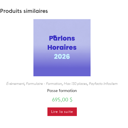
Produits similaires
Événement
,
Formulaire - Formation
,
Max 130 places
,
Payfacto Infosilem
Passe formation
695,00
$
Lire la suite