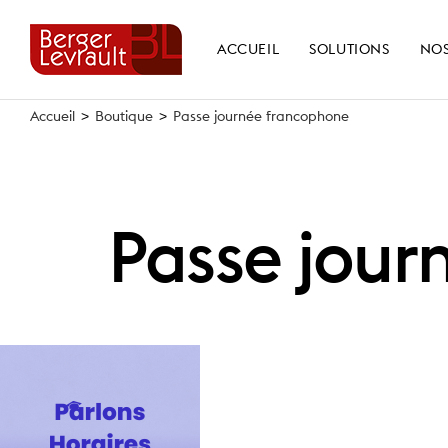
Skip
to
ACCUEIL
SOLUTIONS
NOS
content
Accueil
>
Boutique
>
Passe journée francophone
Passe jour