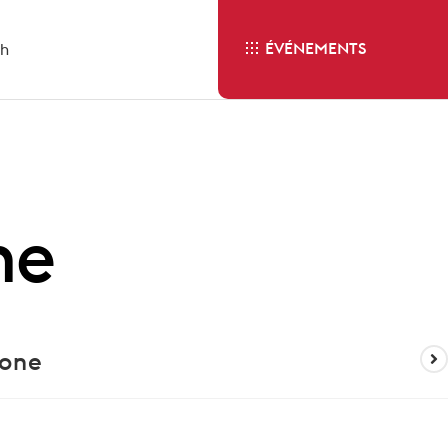
ÉVÉNEMENTS
sh
ne
hone