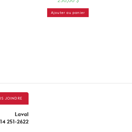
250,00
$
Ajouter au panier
S JOINDRE
Laval
14 251-2622