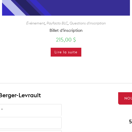
Événement
,
Payfacto BLC
,
Questions d'inscription
Billet d’inscription
215,00
$
Lire la suite
 Berger-Levrault
NOU
5