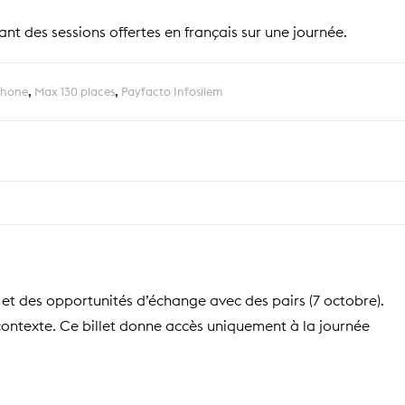
nt des sessions offertes en français sur une journée.
phone
,
Max 130 places
,
Payfacto Infosilem
 et des opportunités d’échange avec des pairs (7 octobre).
contexte. Ce billet donne accès uniquement à la journée