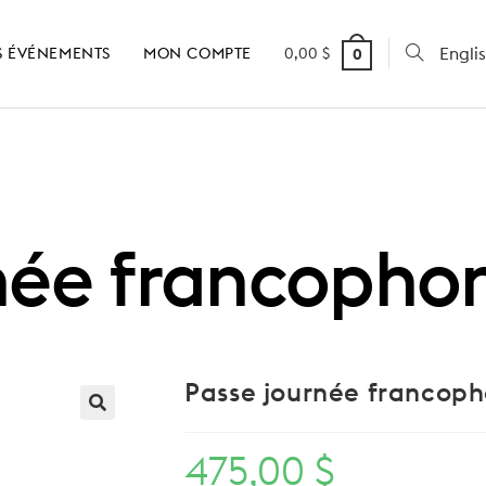
Engli
 ÉVÉNEMENTS
MON COMPTE
0,00
$
0
née francopho
Passe journée francop
475,00
$