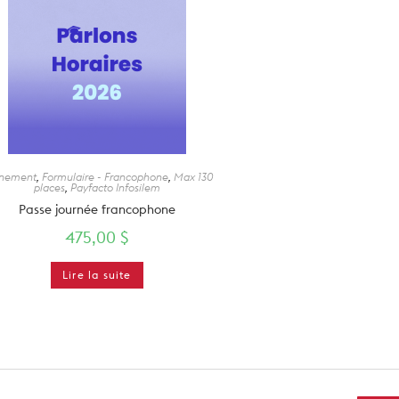
nement
,
Formulaire - Francophone
,
Max 130
places
,
Payfacto Infosilem
Passe journée francophone
475,00
$
Lire la suite