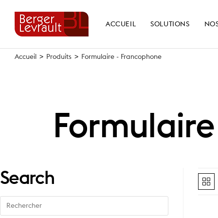
Skip
to
ACCUEIL
SOLUTIONS
NOS
content
Accueil
>
Produits
>
Formulaire - Francophone
Formulaire
Search
Search
for: