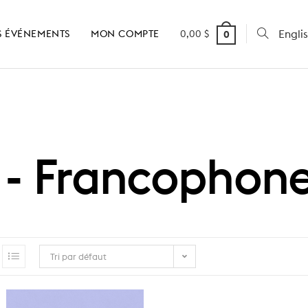
Engli
 ÉVÉNEMENTS
MON COMPTE
0,00
$
0
 - Francophon
Tri par défaut