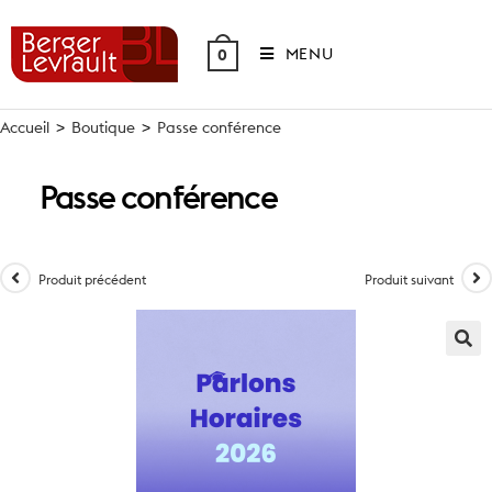
Skip
to
MENU
0
content
Accueil
>
Boutique
>
Passe conférence
Passe conférence
Produit précédent
Produit suivant