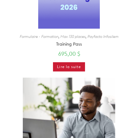
Formulaire - Formation
,
Max 130 places
,
Payfacto Infosilem
Training Pass
695,00
$
Lire la suite