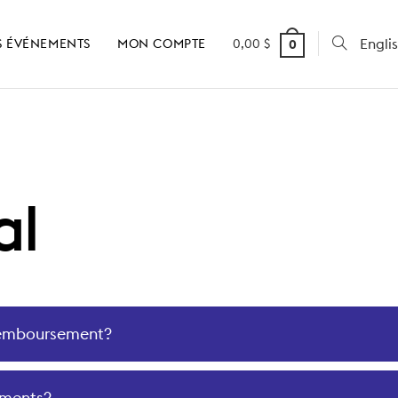
Engli
 ÉVÉNEMENTS
MON COMPTE
0,00
$
0
al
 remboursement?
ements?