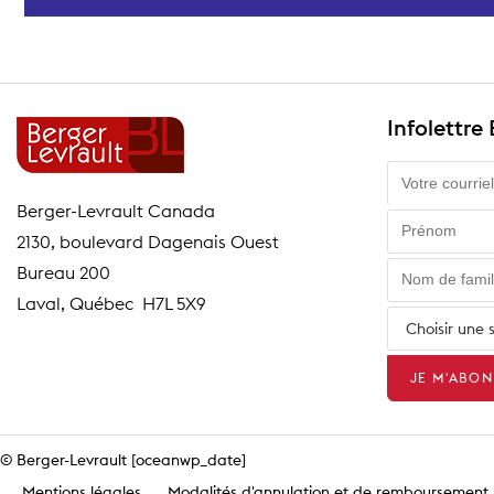
Infolettre
Berger-Levrault Canada
2130, boulevard Dagenais Ouest
Bureau 200
Laval, Québec H7L 5X9
© Berger-Levrault [oceanwp_date]
Mentions légales
Modalités d'annulation et de remboursement