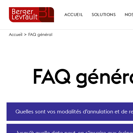
Skip
to
ACCUEIL
SOLUTIONS
NOS
content
Accueil
>
FAQ général
FAQ génér
Quelles sont vos modalités d’annulation et de
Jusqu'à quelle date peut-on s'inscrire aux évén