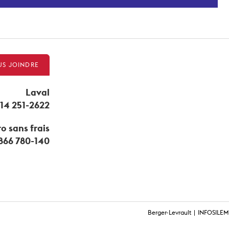
S JOINDRE
Laval
14 251-2622
 sans frais
 866 780-140
Berger-Levrault
INFOSILEM