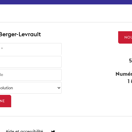
 Berger-Levrault
NOU
5
Numéro
1
Aide et accessibilité