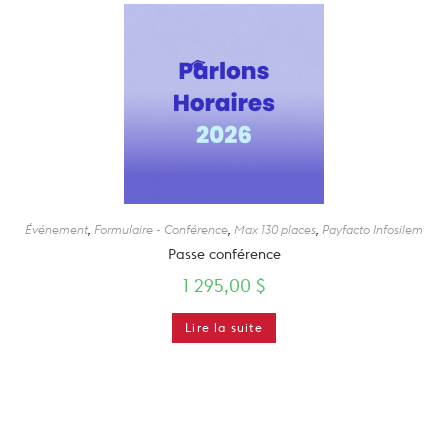
Événement
,
Formulaire - Conférence
,
Max 130 places
,
Payfacto Infosilem
Passe conférence
1 295,00
$
Lire la suite