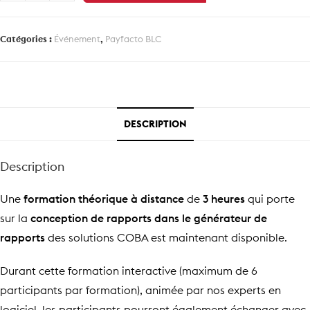
de
Générateur
de
Catégories :
Événement
,
Payfacto BLC
rapports
DESCRIPTION
Description
Une
formation théorique
à distance
de
3 heures
qui porte
sur la
conception de rapports dans le générateur de
rapports
des solutions COBA est maintenant disponible.
Durant cette formation interactive (maximum de 6
participants par formation), animée par nos experts en
logiciel, les participants pourront également échanger avec