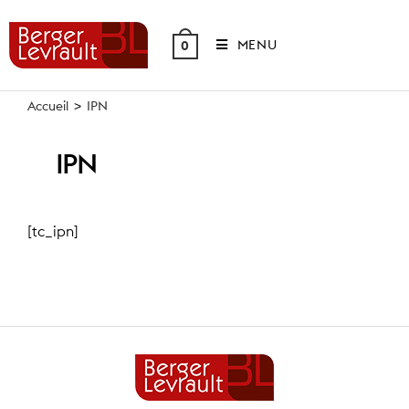
Skip
to
MENU
0
content
Accueil
>
IPN
IPN
[tc_ipn]