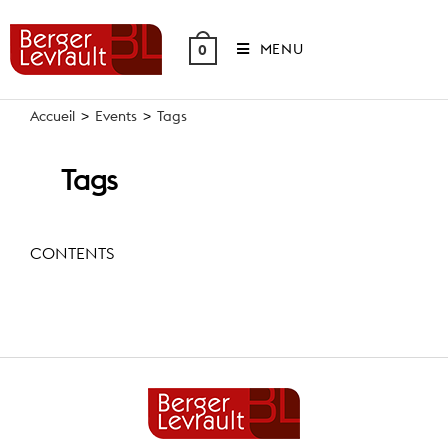
Skip
to
MENU
0
content
Accueil
>
Events
>
Tags
Tags
CONTENTS