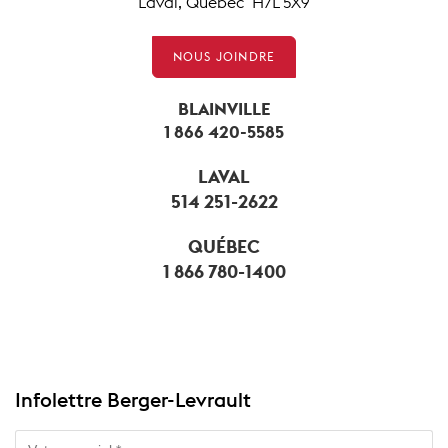
Laval, Québec H7L 5X9
NOUS JOINDRE
BLAINVILLE
1 866 420-5585
LAVAL
514 251-2622
QUÉBEC
1 866 780-1400
Infolettre Berger-Levrault