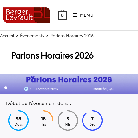
Skip
to
MENU
0
content
Accueil
>
Évènements
>
Parlons Horaires 2026
Parlons Horaires 2026
Début de l’événement dans :
58
18
5
7
Days
Hrs
Min
Sec